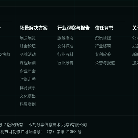
务
场景解决方案
行业观察与报告
信任背书
关
展会展览
服务指南
资质证照
公
峰会论坛
交付标准
行业奖项
发
及快剪
品牌活动
行业百科
专利软著
新
课程培训
行业报告
荣誉与报道
加
企业年会
时尚走秀
体育赛事
文化演出
场景案例
P备17060013号-2 版权所有： 即刻分享信息技术(北京)有限公司
视节目制作许可证编号：（京）字第 21363 号