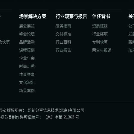
务
场景解决方案
行业观察与报告
信任背书
关
展会展览
服务指南
资质证照
公
峰会论坛
交付标准
行业奖项
发
及快剪
品牌活动
行业百科
专利软著
新
课程培训
行业报告
荣誉与报道
加
企业年会
时尚走秀
体育赛事
文化演出
场景案例
P备17060013号-2 版权所有： 即刻分享信息技术(北京)有限公司
视节目制作许可证编号：（京）字第 21363 号