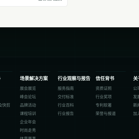
务
场景解决方案
行业观察与报告
信任背书
关
展会展览
服务指南
资质证照
公
峰会论坛
交付标准
行业奖项
发
及快剪
品牌活动
行业百科
专利软著
新
课程培训
行业报告
荣誉与报道
加
企业年会
时尚走秀
体育赛事